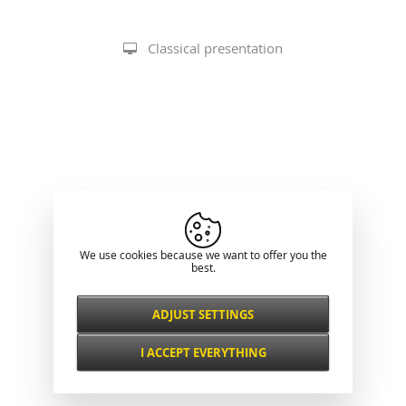
Classical presentation
We use cookies because we want to offer you the
best.
ADJUST SETTINGS
Necessarily
ALWAYS ACTIVE
I ACCEPT EVERYTHING
For key website features such as security,
network management, accessibility, and
Functional and
basic visitor statistics.