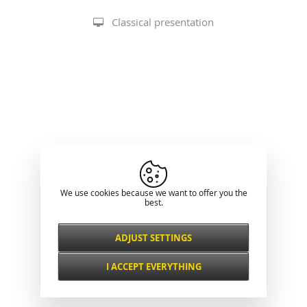
Classical presentation
We use cookies because we want to offer you the
best.
ADJUST SETTINGS
Necessarily
ALWAYS ACTIVE
I ACCEPT EVERYTHING
For key website features such as security,
network management, accessibility, and
Functional and
basic visitor statistics.