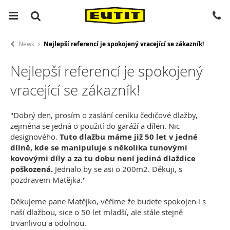
News
Nejlepší referencí je spokojený vracející se zákazník!
Nejlepší referencí je spokojený
vracející se zákazník!
"Dobrý den, prosím o zaslání ceníku čedičové dlažby,
zejména se jedná o použití do garáží a dílen. Nic
designového.
Tuto dlažbu máme již 50 let v jedné
dílně, kde se manipuluje s několika tunovými
kovovými díly a za tu dobu není jediná dlaždice
poškozená.
Jednalo by se asi o 200m2. Děkuji, s
pozdravem Matějka."
Děkujeme pane Matějko, věříme že budete spokojen i s
naší dlažbou, sice o 50 let mladší, ale stále stejně
trvanlivou a odolnou.