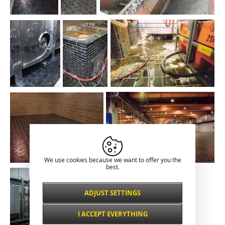
We use cookies because we want to offer you the
best.
ADJUST SETTINGS
Necessarily
ALWAYS ACTIVE
I ACCEPT EVERYTHING
For key website features such as security,