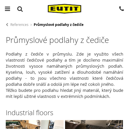
References
Průmyslové podlahy z čediče
Průmyslové podlahy z čediče
Podlahy z čediče v průmyslu. Zde je využito všech
vlastností čedičové podlahy a tím je docíleno maximální
životnosti vysoce namáhaných průmyslových podlah.
Kyselina, louh, vysoké zatížení a dlouhodobé namáhání
podlahy - to jsou všechno vlastnosti které čedičová
podlaha dobře snáší a odolá jim lépe než cokoli jiného.
Těžko budete pro podlahu hledat jiný materiál, který bude
mít lepší užitné vlastnosti v extrémních podmínkách.
Industrial floors