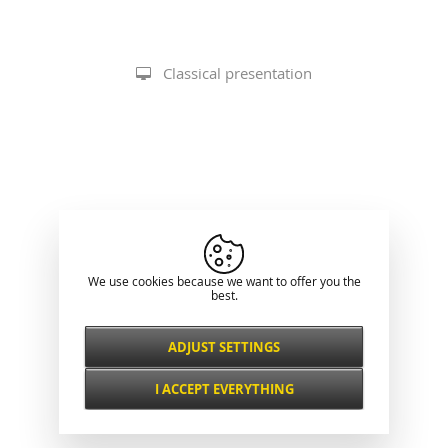
Classical presentation
We use cookies because we want to offer you the
best.
ADJUST SETTINGS
Necessarily
ALWAYS ACTIVE
I ACCEPT EVERYTHING
For key website features such as security,
network management, accessibility, and
Functional and
basic visitor statistics.