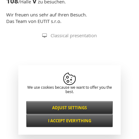
108
V
/Halle
zu besuchen.
Wir freuen uns sehr auf Ihren Besuch.
Das Team von EUTIT s.r.o.
Classical presentation
We use cookies because we want to offer you the
best.
ADJUST SETTINGS
Necessarily
ALWAYS ACTIVE
I ACCEPT EVERYTHING
For key website features such as security,
network management, accessibility, and
Functional and
basic visitor statistics.