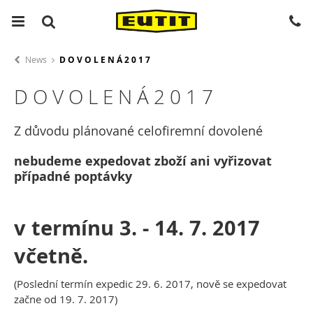
News
D O V O L E N Á 2 0 1 7
D O V O L E N Á 2 0 1 7
Z důvodu plánované celofiremní dovolené
nebudeme expedovat zboží ani vyřizovat
případné poptávky
v termínu 3. - 14. 7. 2017
včetně.
(Poslední termín expedic 29. 6. 2017, nově se expedovat
začne od 19. 7. 2017)