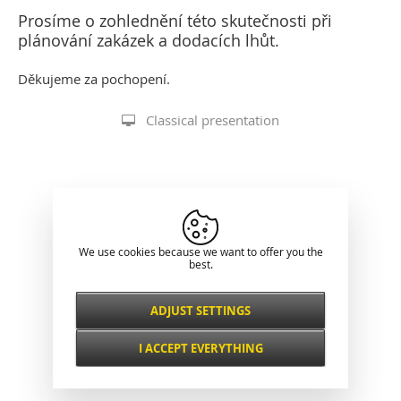
Prosíme o zohlednění této skutečnosti při
plánování zakázek a dodacích lhůt.
Děkujeme za pochopení.
Classical presentation
We use cookies because we want to offer you the
best.
ADJUST SETTINGS
Necessarily
ALWAYS ACTIVE
I ACCEPT EVERYTHING
For key website features such as security,
network management, accessibility, and
Functional and
basic visitor statistics.