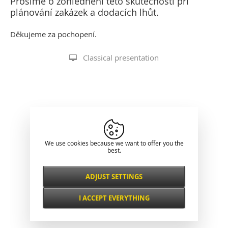
Prosíme o zohlednění této skutečnosti při
plánování zakázek a dodacích lhůt.
Děkujeme za pochopení.
Classical presentation
We use cookies because we want to offer you the
best.
ADJUST SETTINGS
Necessarily
ALWAYS ACTIVE
I ACCEPT EVERYTHING
For key website features such as security,
network management, accessibility, and
Functional and
basic visitor statistics.