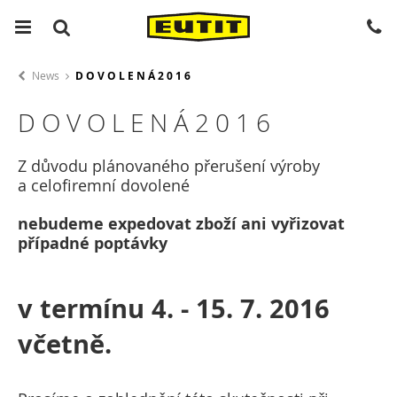
News
D O V O L E N Á 2 0 1 6
D O V O L E N Á 2 0 1 6
Z důvodu plánovaného přerušení výroby
a celofiremní dovolené
nebudeme expedovat zboží ani vyřizovat
případné poptávky
v termínu 4. - 15. 7. 2016
včetně.