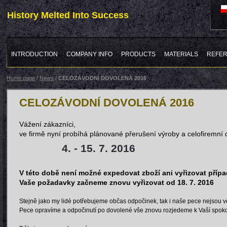
History Melted Into Success
INTRODUCTION
COMPANY INFO
PRODUCTS
MATERIALS
REFE
Home page
/
News
/
CELOZÁVODNÍ DOVOLENÁ 2016
CELOZÁVODNÍ DOVOLENÁ 2016
Vážení zákazníci,
ve firmě nyní probíhá plánované přerušení výroby a celofiremní
4. - 15. 7. 2016
V této době není možné expedovat zboží ani vyřizovat příp
Vaše požadavky začneme
znovu
vyřizovat od 18. 7. 2016
Stejně jako my lidé potřebujeme občas odpočinek, tak i naše pece nejsou v
Pece opravíme a odpočinutí po dovolené vše znovu rozjedeme k Vaší spoko