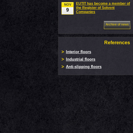
EUTIT has become a member of
NOV
the Register of Solvent
9
Companies
Archive of news
References
Interior floors
Industrial floors
Anti-slipping floors