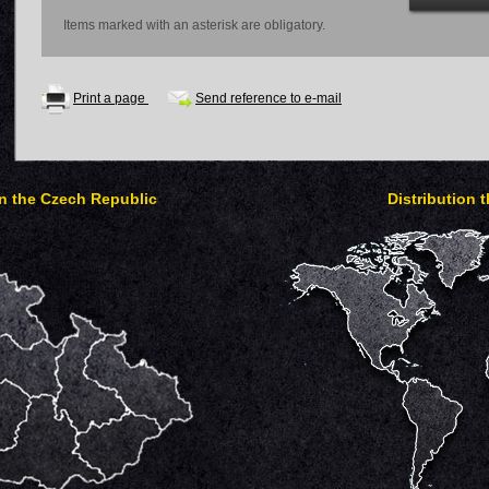
Items marked with an asterisk are obligatory.
Print a page
Send reference to e-mail
in the Czech Republic
Distribution 