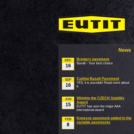
News
Brewery pavement
DEC
Basalt - Your best choice
16
Cutting Basalt Pavement
SEP
YES, it is possible! Read more about
16
it.
Winning the CZECH Stability
JUN
Award
15
EUTIT has won the major AAA
international award
Knossos pavement added to the
FEB
variable pavements
8