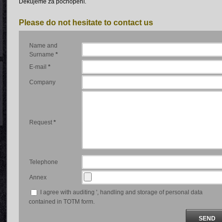
Děkujeme za pochopení.
Please do not hesitate to contact us
Name and
Surname
*
E-mail
*
Company
Request
*
Telephone
Annex
I agree with auditing ', handling and storage of personal data
contained in TOTM form.