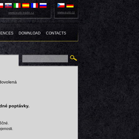
www.eutit.cz
www.eutit.trade.cz
RENCES
DOWNLOAD
CONTACTS
 dovolená
adné poptávky.
ěčné.
jenosti.