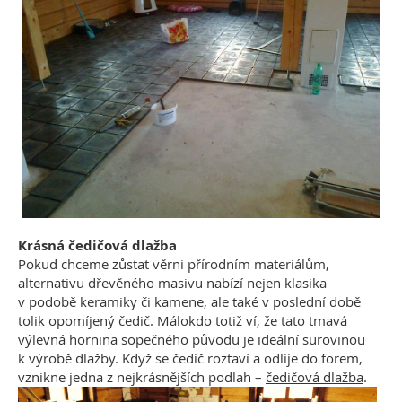
Krásná čedičová dlažba
Pokud chceme zůstat věrni přírodním materiálům,
alternativu dřevěného masivu nabízí nejen klasika
v podobě keramiky či kamene, ale také v poslední době
tolik opomíjený čedič. Málokdo totiž ví, že tato tmavá
výlevná hornina sopečného původu je ideální surovinou
k výrobě dlažby. Když se čedič roztaví a odlije do forem,
vznikne jedna z nejkrásnějších podlah –
čedičová dlažba
.