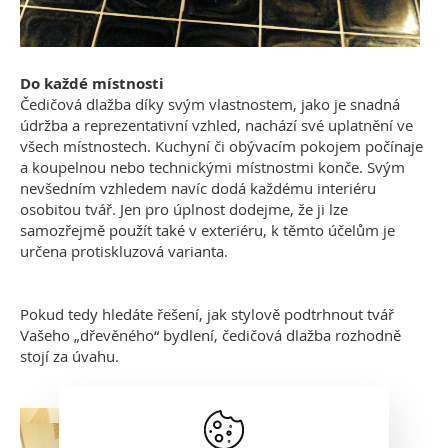
Do každé místnosti
Čedičová dlažba díky svým vlastnostem, jako je snadná
údržba a reprezentativní vzhled, nachází své uplatnění ve
všech místnostech. Kuchyní či obývacím pokojem počínaje
a koupelnou nebo technickými místnostmi konče. Svým
nevšedním vzhledem navíc dodá každému interiéru
osobitou tvář. Jen pro úplnost dodejme, že ji lze
samozřejmě použít také v exteriéru, k těmto účelům je
určena protiskluzová varianta.
Pokud tedy hledáte řešení, jak stylově podtrhnout tvář
Vašeho „dřevěného“ bydlení, čedičová dlažba rozhodně
stojí za úvahu.