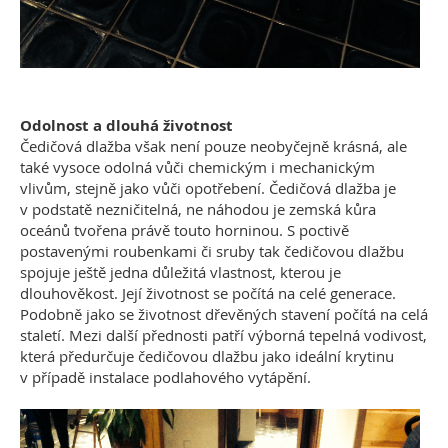
Odolnost a dlouhá životnost
Čedičová dlažba však není pouze neobyčejně krásná, ale
také vysoce odolná vůči chemickým i mechanickým
vlivům, stejně jako vůči opotřebení. Čedičová dlažba je
v podstatě nezničitelná, ne náhodou je zemská kůra
oceánů tvořena právě touto horninou. S poctivě
postavenými roubenkami či sruby tak čedičovou dlažbu
spojuje ještě jedna důležitá vlastnost, kterou je
dlouhověkost. Její životnost se počítá na celé generace.
Podobně jako se životnost dřevěných stavení počítá na celá
staletí. Mezi další přednosti patří výborná tepelná vodivost,
která předurčuje čedičovou dlažbu jako ideální krytinu
v případě instalace podlahového vytápění.