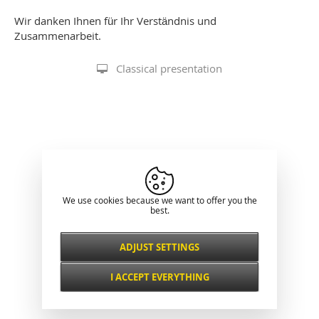
Wir danken Ihnen für Ihr Verständnis und
Zusammenarbeit.
Classical presentation
We use cookies because we want to offer you the
best.
ADJUST SETTINGS
Necessarily
ALWAYS ACTIVE
I ACCEPT EVERYTHING
For key website features such as security,
network management, accessibility, and
Functional and
basic visitor statistics.