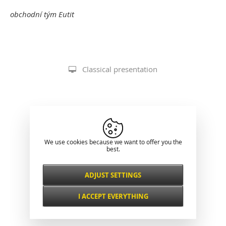
obchodní tým Eutit
Classical presentation
We use cookies because we want to offer you the
best.
ADJUST SETTINGS
Necessarily
ALWAYS ACTIVE
I ACCEPT EVERYTHING
For key website features such as security,
network management, accessibility, and
Functional and
basic visitor statistics.